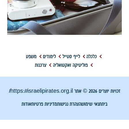
כלכלה
לייף סטייל
לימודים
משפט
פוליטיקה ואקטואליה
צרכנות
זכויות יוצרים 2026 © אתר https://israelipirates.org.il/
בית
תנאי שימוש
הצהרת נגישות
מדיניות פרטיות
אודות