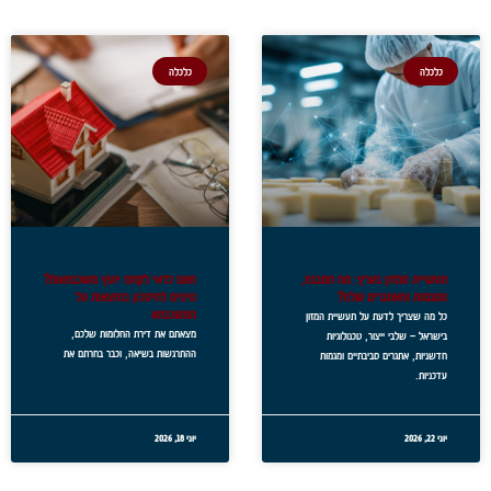
כלכלה
כלכלה
תעשיית המזון בארץ: מה המבנה,
האם כדאי לקחת יועץ משכנתאות?
המגמות והאתגרים שלה?
טיפים לחיסכון בהוצאות על
המשכנתא
כל מה שצריך לדעת על תעשיית המזון
מצאתם את דירת החלומות שלכם,
בישראל – שלבי ייצור, טכנולוגיות
ההתרגשות בשיאה, וכבר בחרתם את
חדשניות, אתגרים סביבתיים ומגמות
לקריאה »
עדכניות.
לקריאה »
יוני 22, 2026
יוני 18, 2026