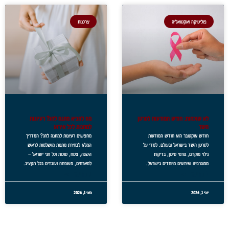
פוליטיקה ואקטואליה
צרכנות
לא שוכחות: חודש המודעות לסרטן
מה להביא מתנה לחג? רעיונות
השד
למתנות לכל אירוע
חודש אוקטובר הוא חודש המודעות
מחפשים רעיונות למתנה לחג? המדריך
לסרטן השד בישראל ובעולם. למדי על
המלא לבחירת מתנות מושלמות לראש
גילוי מוקדם, גורמי סיכון, בדיקות
השנה, פסח, סוכות וכל חגי ישראל –
ממוגרפיה ואירועים מיוחדים בישראל.
למארחים, משפחה ועובדים בכל תקציב.
לקריאה »
לקריאה »
יוני 1, 2026
מאי 1, 2026