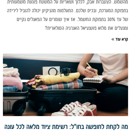
מש. הצטברות אבק, לכלוך ושאריות על המשטח פוגעת משמעותית
וקת המערכת, ובכיס שלכם. התעלמות מהניקיון יכולה להוביל לירידה
של עד 30% בתפוקת החשמל. אז איך שומרים על הפאנלים נקיים
צלים את מלוא פוטנציאל האנרגיה הסולארית?
 עוד »
 לקחת לחופשה בחו"ל: רשימת ציוד מלאה לכל עונה