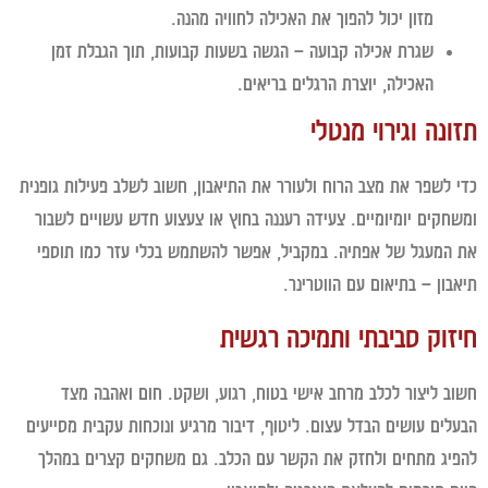
מזון יכול להפוך את האכילה לחוויה מהנה.
שגרת אכילה קבועה
– הגשה בשעות קבועות, תוך הגבלת זמן
האכילה, יוצרת הרגלים בריאים.
נה וגירוי מנטלי
 לשפר את מצב הרוח ולעורר את התיאבון, חשוב לשלב פעילות גופנית
חקים יומיומיים. צעידה רעננה בחוץ או צעצוע חדש עשויים לשבור
המעגל של אפתיה. במקביל, אפשר להשתמש בכלי עזר כמו תוספי
בון – בתיאום עם הווטרינר.
זוק סביבתי ותמיכה רגשית
ב ליצור לכלב מרחב אישי בטוח, רגוע, ושקט. חום ואהבה מצד
לים עושים הבדל עצום. ליטוף, דיבור מרגיע ונוכחות עקבית מסייעים
יג מתחים ולחזק את הקשר עם הכלב. גם משחקים קצרים במהלך