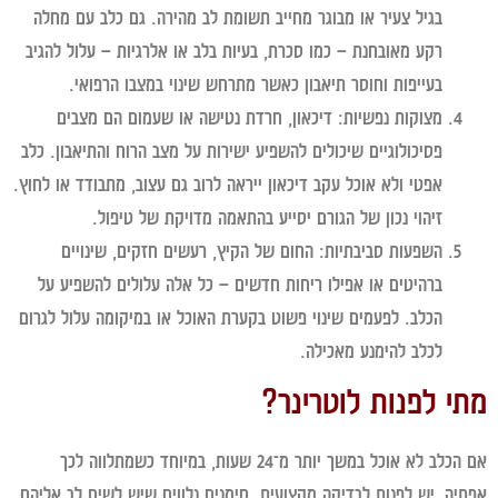
בגיל צעיר או מבוגר מחייב תשומת לב מהירה. גם כלב עם מחלה
רקע מאובחנת – כמו סכרת, בעיות בלב או אלרגיות – עלול להגיב
בעייפות וחוסר תיאבון כאשר מתרחש שינוי במצבו הרפואי.
מצוקות נפשיות:
דיכאון, חרדת נטישה או שעמום הם מצבים
פסיכולוגיים שיכולים להשפיע ישירות על מצב הרוח והתיאבון.
כלב
אפטי ולא אוכל עקב
דיכאון ייראה לרוב גם עצוב, מתבודד או לחוץ.
זיהוי נכון של הגורם יסייע בהתאמה מדויקת של טיפול.
השפעות סביבתיות:
החום של הקיץ, רעשים חזקים, שינויים
ברהיטים או אפילו ריחות חדשים – כל אלה עלולים להשפיע על
הכלב. לפעמים שינוי פשוט בקערת האוכל או במיקומה עלול לגרום
לכלב להימנע מאכילה.
י לפנות לוטרינר?
אם הכלב לא אוכל במשך יותר מ־24 שעות, במיוחד כשמתלווה לכך
יה, יש לפנות לבדיקה מקצועית. סימנים נלווים שיש לשים לב אליהם