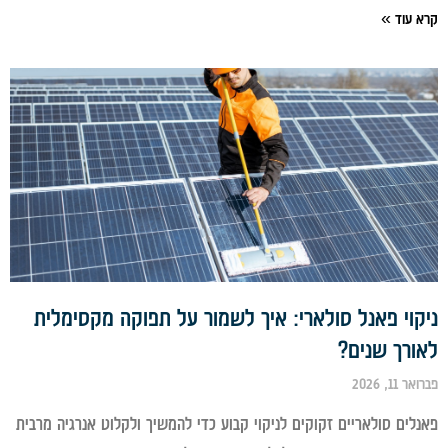
 עוד »
וי פאנל סולארי: איך לשמור על תפוקה מקסימלית
ורך שנים?
11, 2026
לים סולאריים זקוקים לניקוי קבוע כדי להמשיך ולקלוט אנרגיה מרבית