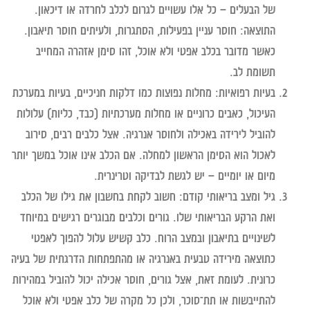
של הבעלים – כל אלו עשויים לגרום לכלב לחרדה או דיכאון.
התוצאה: חוסר עניין בפעילות, הסתגרות, ולעיתים חוסר תיאבון.
כאשר מדובר בכלב אפטי ולא אוכל, זהו סימן אזהרה המחייב
תשומת לב.
בעיות רפואיות:
מחלות נפוצות כמו דלקות חניכיים, בעיות במערכת
העיכול, כאבים כרוניים או מחלות מערכתיות (כבד, כליות) עלולות
להוביל לירידה באכילה ולחוסר אנרגיה. אצל כלבים רבים, סירוב
לאכול הוא הסימן הראשון למחלה. אם הכלב אינו אוכל במשך יותר
מיום או יומיים – יש לגשת לבדיקה וטרינרית.
גיל ומצב בריאותי קודם:
חשוב לקחת בחשבון את גילו של הכלב
ואת הרקע הבריאותי שלו. גורים וכלבים מבוגרים רגישים במיוחד
לשינויים בתיאבון ובמצב הרוח. כלב קשיש עלול להפוך לאפטי
כתוצאה מירידה טבעית באנרגיה או מהתפתחות הדרגתית של בעיה
כרונית. לעומת זאת, אצל גורים, חוסר אכילה יכול להוביל במהירות
להתייבשות או תת־סוכר, ולכן כל מקרה של כלב אפטי ולא אוכל