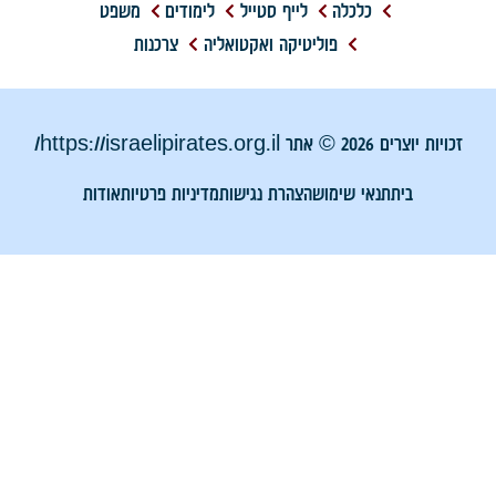
כלכלה
לייף סטייל
לימודים
משפט
פוליטיקה ואקטואליה
צרכנות
זכויות יוצרים 2026 © אתר https://israelipirates.org.il/
בית
תנאי שימוש
הצהרת נגישות
מדיניות פרטיות
אודות