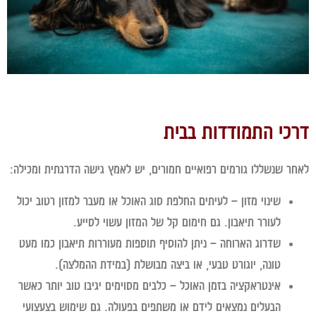
כי התמודדות בבית
ר שנשללו גורמים רפואיים חמורים, יש לאמץ גישה הדרגתית ומכילה:
שינוי מזון
– לעיתים החלפת סוג האוכל או מעבר למזון רטוב יכול
לעורר תיאבון. גם חימום קל של המזון עשוי לסייע.
שדרוג הארוחה
– ניתן להוסיף תוספות מעוררות תיאבון כמו מעט
טונה, יוגורט טבעי, או ביצה מבושלת (במידת ההמלצה).
אינטראקציה בזמן האוכל
– כלבים מסוימים יגיבו טוב יותר כאשר
הבעלים נמצאים לידם או משתפים בפעולה. גם שימוש בצעצועי