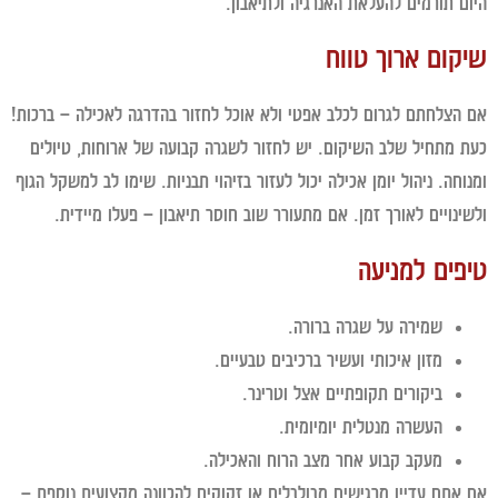
ם תורמים להעלאת האנרגיה ולתיאבון.
קום ארוך טווח
הצלחתם לגרום לכלב אפטי ולא אוכל לחזור בהדרגה לאכילה – ברכות!
 מתחיל שלב השיקום. יש לחזור לשגרה קבועה של ארוחות, טיולים
וחה. ניהול יומן אכילה יכול לעזור בזיהוי תבניות. שימו לב למשקל הגוף
ינויים לאורך זמן. אם מתעורר שוב חוסר תיאבון – פעלו מיידית.
פים למניעה
שמירה על שגרה ברורה.
מזון איכותי ועשיר ברכיבים טבעיים.
ביקורים תקופתיים אצל וטרינר.
העשרה מנטלית יומיומית.
מעקב קבוע אחר מצב הרוח והאכילה.
אתם עדיין מרגישים מבולבלים או זקוקים להכוונה מקצועית נוספת –