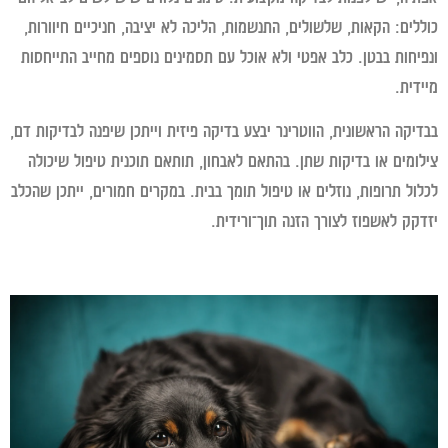
לים: הקאות, שלשולים, התנשמות, הליכה לא יציבה, חניכיים חיוורות,
יחות בבטן. כלב אפטי ולא אוכל עם תסמינים נוספים מחייב התייחסות
דית.
יקה הראשונית, הווטרינר יבצע בדיקה פיזית וייתכן שיפנה לבדיקות דם,
ומים או בדיקות שתן. בהתאם לאבחון, תותאם תוכנית טיפול שיכולה
ול תרופות, נוזלים או טיפול תומך בבית. במקרים חמורים, ייתכן שהכלב
קק לאשפוז לצורך הזנה תוך־ורידית.