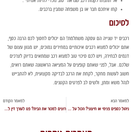
אל תתפתו לקנות רכב שנראה "טוב מכדי להיות אמיתי".
קחו איתכם חבר או בן משפחה שמבין ברכבים.
יכום
ים יד שנייה הם עסקה משתלמת! הם יכולים לחסוך לכם הרבה כסף,
 יכולים למצוא רכבים איכותיים במחירים נמוכים, יש מגוון עצום של
ים לבחירה, ויש לכם סיכוי טוב למצוא רכב שמתאים בדיוק לצרכים
ם. אבל, לפני שאתם קופצים על המציאה הראשונה שאתם רואים,
ב לעשות מחקר, לקחת את הרכב לבדיקה מקצועית, לא להתבייש
ל משא ומתן, ולשים לב לפרטים הקטנים.
מר הבא
למאמר הקודם
ניהול כספים פנימי או חיצוני? הכול על עבודת ה-CFO בחברה
רוצים למכור את הבית? פנו לעורך דין למכירת דירה