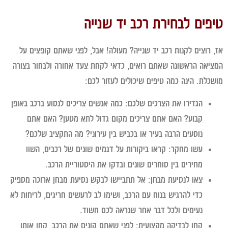
פים לבחירת רכב יד שנייה
 רוצים לקנות רכב יד שנייה? מעולה! אבל, לפני שאתם קופצים על
יאה הראשונה שאתם רואים, כדאי לקחת צעד אחורה ולבחור בצורה
כלת. הינה כמה טיפים שיכולים לעזור לכם:
הגדירו את הצרכים שלכם:
כמה אנשים צריכים לנסוע ברכב באופן
קבוע? האם אתם צריכים מקום גדול לתא מטען? האם אתם
נוסעים הרבה בעיר או בכביש בין עירוני? מה התקציב שלכם?
עשו מחקר:
קראו ביקורות על דגמים שונים של רכבים, השוו
מחירים בין סוחרים שונים ובדקו את היסטוריית הרכב.
צאו לנסיעת מבחן:
אל תתביישו לבקש נסיעת מבחן ארוכה מספיק
כדי להרגיש בנוח עם הרכב, ושימו לב לרעשים חריגים, לריחות לא
נעימים ולכל דבר אחר שנראה לכם חשוד.
קחו לבדיקה מקצועית:
לפני שאתם קונים את הרכב, קחו אותו