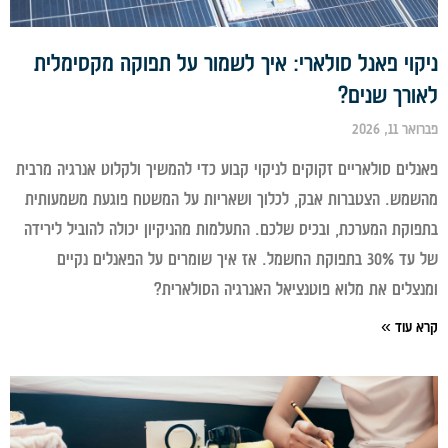
וי פאנל סולארי: איך לשמור על תפוקה מקסימלית
ורך שנים?
11, 2026
לים סולאריים זקוקים לניקוי קבוע כדי להמשיך ולקלוט אנרגיה מרבית
מש. הצטברות אבק, לכלוך ושאריות על המשטח פוגעת משמעותית
וקת המערכת, ובכיס שלכם. התעלמות מהניקיון יכולה להוביל לירידה
של עד 30% בתפוקת החשמל. אז איך שומרים על הפאנלים נקיים
צלים את מלוא פוטנציאל האנרגיה הסולארית?
 עוד »