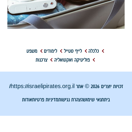
כלכלה
לייף סטייל
לימודים
משפט
פוליטיקה ואקטואליה
צרכנות
זכויות יוצרים 2026 © אתר https://israelipirates.org.il/
בית
תנאי שימוש
הצהרת נגישות
מדיניות פרטיות
אודות